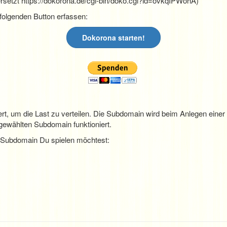
rsetzt https://dokorona.de/cgi-bin/doko.cgi?id=ovkqIPWohA)
folgenden Button erfassen:
Dokorona starten!
iert, um die Last zu verteilen. Die Subdomain wird beim Anlegen einer
sgewählten Subdomain funktioniert.
 Subdomain Du spielen möchtest: